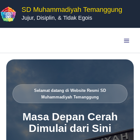
Lewati
SD Muhammadiyah Temanggung
ke
Jujur, Disiplin, & Tidak Egois
konten
Selamat datang di Website Resmi SD
Muhammadiyah Temanggung
Masa Depan Cerah
Dimulai dari Sini